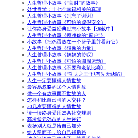
人生哲理小故事《“官财”的故事》
处世哲学：十七个幸福相关的真理
人生哲理小故事《别忘了谢谢》
人生哲理小故事《可怕的虚假安全》
让你终身受益经典励志小故事【连载中】
人生哲理小故事《擦净你的“窗户”》
小故事《把鸡蛋放在一个篮子里并看好它》
人生哲理小故事《想像的力量》
人生哲理小故事《妈妈的赞叹》
人生哲理小故事《可怕的圆周运动》
人生哲理小故事《不要和老鼠比赛》
人生哲理小故事《“功夫之王”也有先天缺陷》
人生一定要懂得人情世故
最容易忽略的18个人情世故
做一个有故事而不世故的人
怎样和比自己强的人交往？
20几岁要懂得的人情世故
读一读终身受用25条社交规则
高考状元孙苗的人生逆行
表扬别人就是给自己加分
给人留面子，给自己铺后路