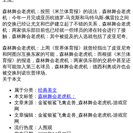
森林舞会老虎机：按照《米兰体育报》的说法，森林舞会老虎
机：今年一月完成亚历杭德罗-马克斯和马特乌斯-佩雷拉之间
的交换已经让尤文和巴萨建立起了不错的关系，森林舞会老虎
机：两家俱乐部目前也已经就一些球员的潜在转会进行了接
触，森林舞会老虎机：其中被提及的人选就包括了皮亚尼奇。
森林舞会老虎机：上周《世界体育报》就曾经指出了皮亚尼奇
和阿图尔互换东家的可能，森林舞会老虎机：而根据《米兰体
育报》的报道，森林舞会老虎机：两家俱乐部的交易中甚至还
有可能加入第三名球员，森林舞会老虎机：德西利奥或许也会
被交换到诺坎普球场。
关于本文
属于分类：
经典美文
本文标签：
森林舞会老虎机：
文章来源：金鲨银鲨飞禽走兽_森林舞会老虎机-游戏官
网
文章编辑：金鲨银鲨飞禽走兽_森林舞会老虎机-游戏官
网
流行热度：
人围观