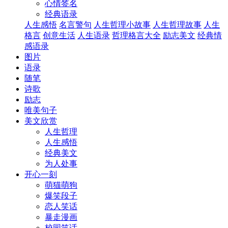
心情签名
经典语录
人生感悟
名言警句
人生哲理小故事
人生哲理故事
人生
格言
创意生活
人生语录
哲理格言大全
励志美文
经典情
感语录
图片
语录
随笔
诗歌
励志
唯美句子
美文欣赏
人生哲理
人生感悟
经典美文
为人处事
开心一刻
萌猫萌狗
爆笑段子
恋人笑话
暴走漫画
校园笑话