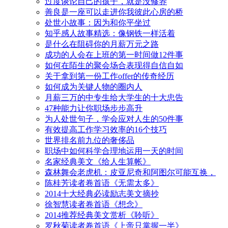
过度谈论自己的孩子，就是没修养
善良是一座可以走进你我彼此心房的桥
处世小故事：因为和你平坐过
知乎感人故事精选：像钢铁一样活着
是什么在阻碍你的月薪万元之路
成功的人会在上班的第一时间做12件事
如何在陌生的聚会场合表现得自信自如
关于拿到第一份工作offer的传奇经历
如何成为关键人物的圈内人
月薪三万的中专生给大学生的十大忠告
47种能力让你职场步步高升
为人处世句子，学会应对人生的50件事
有效提高工作学习效率的16个技巧
世界排名前九位的奢侈品
职场中如何科学合理地运用一天的时间
名家经典美文《给人生算帐》
森林舞会老虎机：皮亚尼奇和阿图尔可能互换，
陈桂芳读者卷首语《无需太多》
2014十大经典必读励志美文摘抄
徐智慧读者卷首语《想念》
2014推荐经典美文赏析《聆听》
罗秋菊读者卷首语《上帝只掌握一半》