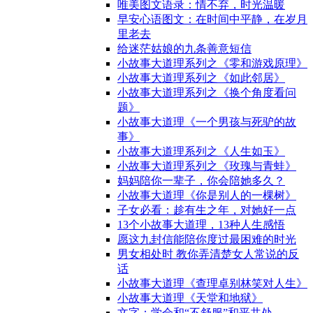
唯美图文语录：情不弃，时光温暖
早安心语图文：在时间中平静，在岁月
里老去
给迷茫姑娘的九条善意短信
小故事大道理系列之《零和游戏原理》
小故事大道理系列之《如此邻居》
小故事大道理系列之《换个角度看问
题》
小故事大道理《一个男孩与死驴的故
事》
小故事大道理系列之《人生如玉》
小故事大道理系列之《玫瑰与青蛙》
妈妈陪你一辈子，你会陪她多久？
小故事大道理《你是别人的一棵树》
子女必看：趁有生之年，对她好一点
13个小故事大道理，13种人生感悟
愿这九封信能陪你度过最困难的时光
男女相处时 教你弄清楚女人常说的反
话
小故事大道理《查理卓别林笑对人生》
小故事大道理《天堂和地狱》
文字：学会和“不舒服”和平共处