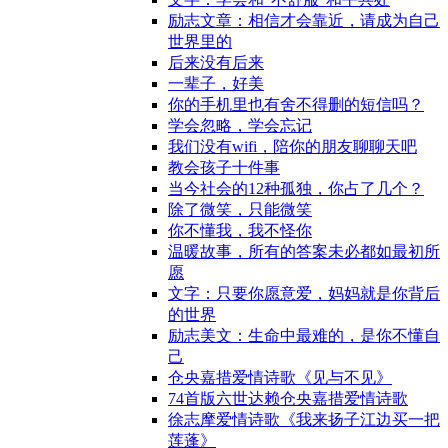
励志文章：相信才会靠近，请成为自己
世界里的
后来没有后来
一辈子，好美
你的手机里也有舍不得删的短信吗？
学会忽略，学会忘记
我们没有wifi，陪你的朋友聊聊天吧
教会孩子十件事
当今社会的12种孤独，你占了几个？
除了微笑，只能微笑
你不懂我，我不怪你
温暖故事，所有的答案未必都如最初所
愿
文字：只要你愿意爱，妈妈就是你背后
的世界
励志美文：生命中最难的，是你不懂自
己
仓央嘉措爱情诗歌《见与不见》
74首版六世达赖仓央嘉措爱情诗歌
徐志摩爱情诗歌《我来扬子江边买一把
莲蓬》