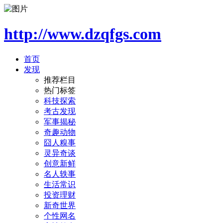
http://www.dzqfgs.com
首页
发现
推荐栏目
热门标签
科技探索
考古发现
军事揭秘
奇趣动物
囧人糗事
灵异奇谈
创意新鲜
名人轶事
生活常识
投资理财
新奇世界
个性网名