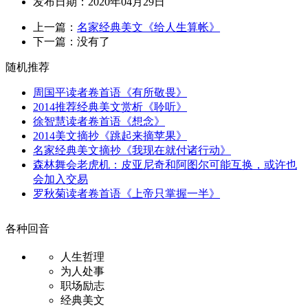
发布日期：2020年04月29日
上一篇：
名家经典美文《给人生算帐》
下一篇：没有了
随机推荐
周国平读者卷首语《有所敬畏》
2014推荐经典美文赏析《聆听》
徐智慧读者卷首语《想念》
2014美文摘抄《跳起来摘苹果》
名家经典美文摘抄《我现在就付诸行动》
森林舞会老虎机：皮亚尼奇和阿图尔可能互换，或许也
会加入交易
罗秋菊读者卷首语《上帝只掌握一半》
各种回音
人生哲理
为人处事
职场励志
经典美文