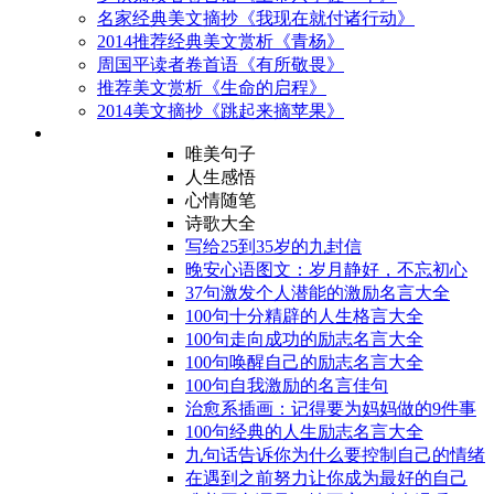
名家经典美文摘抄《我现在就付诸行动》
2014推荐经典美文赏析《青杨》
周国平读者卷首语《有所敬畏》
推荐美文赏析《生命的启程》
2014美文摘抄《跳起来摘苹果》
唯美句子
人生感悟
心情随笔
诗歌大全
写给25到35岁的九封信
晚安心语图文：岁月静好，不忘初心
37句激发个人潜能的激励名言大全
100句十分精辟的人生格言大全
100句走向成功的励志名言大全
100句唤醒自己的励志名言大全
100句自我激励的名言佳句
治愈系插画：记得要为妈妈做的9件事
100句经典的人生励志名言大全
九句话告诉你为什么要控制自己的情绪
在遇到之前努力让你成为最好的自己